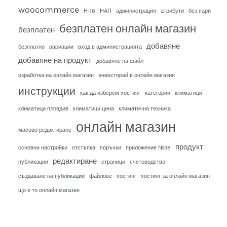
woocommerce
Н-18
НАП
администрация
атрибути
без пари
безплатен онлайн магазин
безплатен
добавяне
безплатно
вариации
вход в администрацията
добавяне на продукт
добавяне на файл
изработка на онлайн магазин
инвестирай в онлайн магазин
инструкции
как да изберем хостинг
категории
климатици
климатици пловдив
климатици цена
климатична техника
онлайн магазин
масово редактиране
продукт
основни настройки
отстъпка
поръчки
приложение №38
редактиране
публикации
страници
счетоводство
създаване на публикации
файлове
хостинг
хостинг за онлайн магазин
що е то онлайн магазин