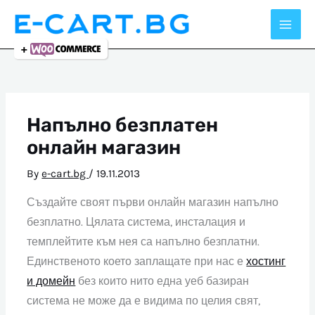
Skip
to
content
Напълно безплатен
онлайн магазин
By
e-cart.bg
/
19.11.2013
Създайте своят първи онлайн магазин напълно
безплатно. Цялата система, инсталация и
темплейтите към нея са напълно безплатни.
Единственото което заплащате при нас е
хостинг
и домейн
без които нито една уеб базиран
система не може да е видима по целия свят,