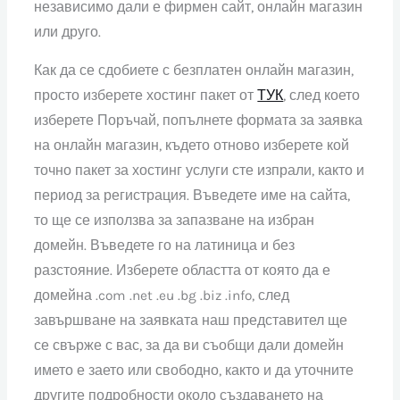
независимо дали е фирмен сайт, онлайн магазин
или друго.
Как да се сдобиете с безплатен онлайн магазин,
просто изберете хостинг пакет от
ТУК
, след което
изберете Поръчай, попълнете формата за заявка
на онлайн магазин, където отново изберете кой
точно пакет за хостинг услуги сте изпрали, както и
период за регистрация. Въведете име на сайта,
то ще се използва за запазване на избран
домейн. Въведете го на латиница и без
разстояние. Изберете областта от която да е
домейна .com .net .eu .bg .biz .info, след
завършване на заявката наш представител ще
се свърже с вас, за да ви съобщи дали домейн
името е заето или свободно, както и да уточните
другите подробности около създаването на