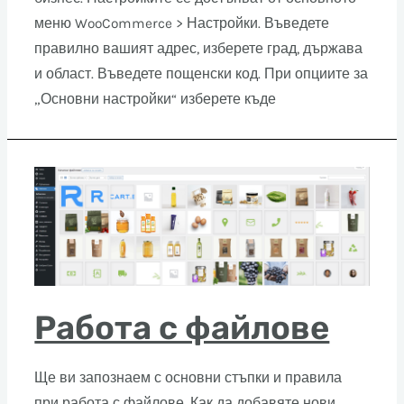
меню WooCommerce > Настройки. Въведете
правилно вашият адрес, изберете град, държава
и област. Въведете пощенски код. При опциите за
„Основни настройки“ изберете къде
Работа с файлове
Ще ви запознаем с основни стъпки и правила
при работа с файлове. Как да добавяте нови