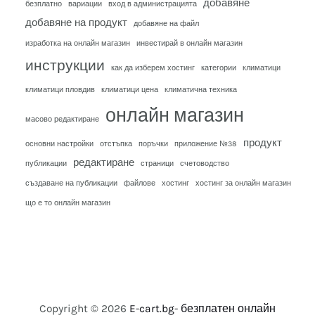
добавяне
безплатно
вариации
вход в администрацията
добавяне на продукт
добавяне на файл
изработка на онлайн магазин
инвестирай в онлайн магазин
инструкции
как да изберем хостинг
категории
климатици
климатици пловдив
климатици цена
климатична техника
онлайн магазин
масово редактиране
продукт
основни настройки
отстъпка
поръчки
приложение №38
редактиране
публикации
страници
счетоводство
създаване на публикации
файлове
хостинг
хостинг за онлайн магазин
що е то онлайн магазин
Copyright © 2026
E-cart.bg- безплатен онлайн