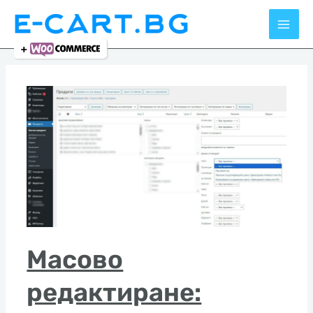
Skip
to
content
Масово
редактиране: