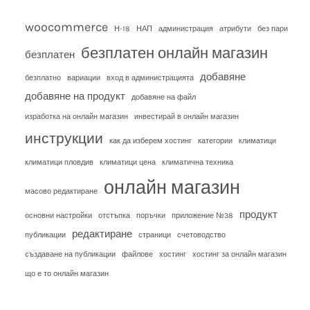
woocommerce
Н-18
НАП
администрация
атрибути
без пари
безплатен онлайн магазин
безплатен
добавяне
безплатно
вариации
вход в администрацията
добавяне на продукт
добавяне на файл
изработка на онлайн магазин
инвестирай в онлайн магазин
инструкции
как да изберем хостинг
категории
климатици
климатици пловдив
климатици цена
климатична техника
онлайн магазин
масово редактиране
продукт
основни настройки
отстъпка
поръчки
приложение №38
редактиране
публикации
страници
счетоводство
създаване на публикации
файлове
хостинг
хостинг за онлайн магазин
що е то онлайн магазин