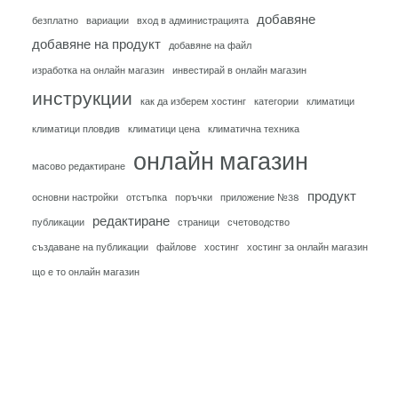
добавяне
безплатно
вариации
вход в администрацията
добавяне на продукт
добавяне на файл
изработка на онлайн магазин
инвестирай в онлайн магазин
инструкции
как да изберем хостинг
категории
климатици
климатици пловдив
климатици цена
климатична техника
онлайн магазин
масово редактиране
продукт
основни настройки
отстъпка
поръчки
приложение №38
редактиране
публикации
страници
счетоводство
създаване на публикации
файлове
хостинг
хостинг за онлайн магазин
що е то онлайн магазин