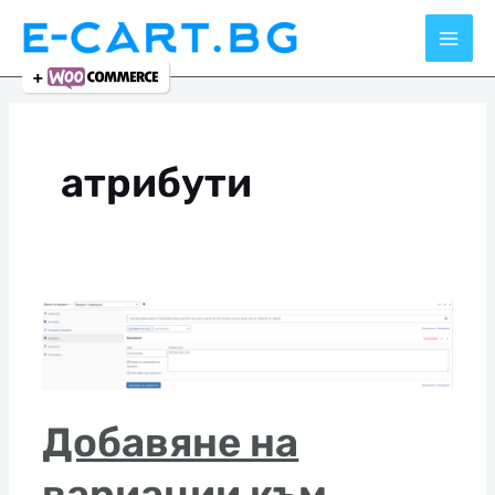
Skip
to
content
атрибути
Добавяне на
вариации към