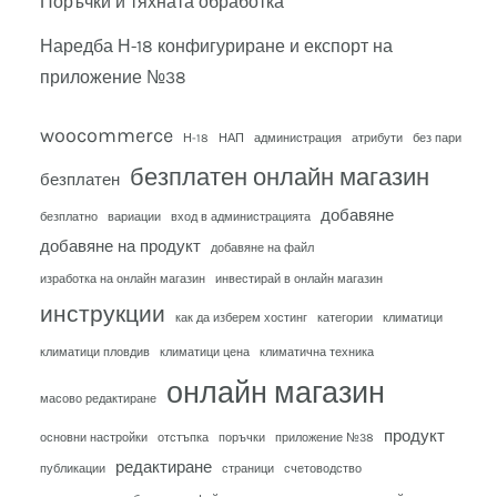
Поръчки и тяхната обработка
Наредба Н-18 конфигуриране и експорт на
приложение №38
woocommerce
Н-18
НАП
администрация
атрибути
без пари
безплатен онлайн магазин
безплатен
добавяне
безплатно
вариации
вход в администрацията
добавяне на продукт
добавяне на файл
изработка на онлайн магазин
инвестирай в онлайн магазин
инструкции
как да изберем хостинг
категории
климатици
климатици пловдив
климатици цена
климатична техника
онлайн магазин
масово редактиране
продукт
основни настройки
отстъпка
поръчки
приложение №38
редактиране
публикации
страници
счетоводство