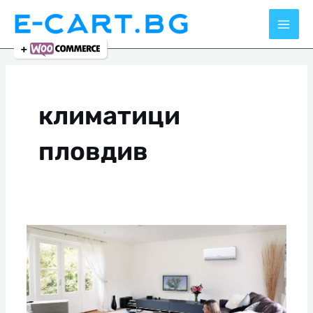
Skip
to
content
климатици
пловдив